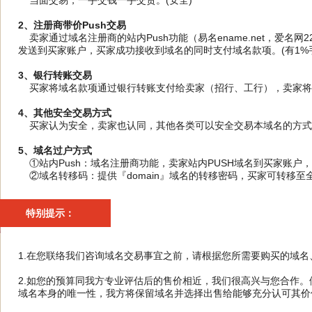
当面交易，一手交钱一手交货。(安全)
2、注册商带价Push交易
卖家通过域名注册商的站内Push功能（易名ename.net，爱名网
发送到买家账户，买家成功接收到域名的同时支付域名款项。(有1%手
3、银行转账交易
买家将域名款项通过银行转账支付给卖家（招行、工行），卖家将域
4、其他安全交易方式
买家认为安全，卖家也认同，其他各类可以安全交易本域名的方式
5、域名过户方式
①站内Push：域名注册商功能，卖家站内PUSH域名到买家账户
②域名转移码：提供『domain』域名的转移密码，买家可转移至
特别提示：
1.在您联络我们咨询域名交易事宜之前，请根据您所需要购买的域
2.如您的预算同我方专业评估后的售价相近，我们很高兴与您合作
域名本身的唯一性，我方将保留域名并选择出售给能够充分认可其价