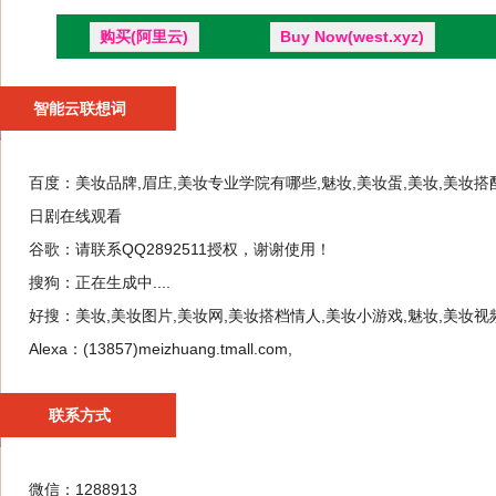
购买(阿里云)
Buy Now(west.xyz)
智能云联想词
百度：
美妆品牌,眉庄,美妆专业学院有哪些,魅妆,美妆蛋,美妆,美妆
日剧在线观看
谷歌：
请联系QQ2892511授权，谢谢使用！
搜狗：
正在生成中....
好搜：
美妆,美妆图片,美妆网,美妆搭档情人,美妆小游戏,魅妆,美妆视
Alexa：
(13857)meizhuang.tmall.com,
联系方式
微信：1288913